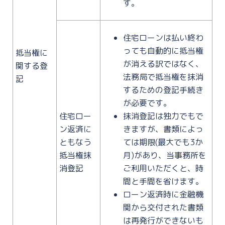
す。
住宅ローンは払い終わ
っても自動的に抵当権
抵当権に
が消える訳ではなく、
関する登
法務局で抵当権を抹消
記
するための登記手続き
が必要です。
住宅ロー
抹消登記は独力でもで
ン返済に
きますが、書類によっ
ともなう
ては期限(最大でも3か
抵当権抹
月)があり、当事務所を
消登記
ご利用いただくと、時
間と手間を省けます。
ローン返済時に金融機
関から交付された書類
は再発行ができないも