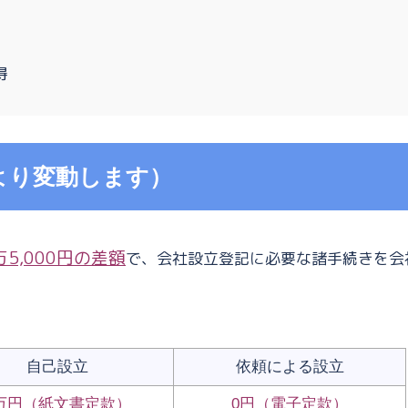
得
より変動します）
万5,000円の差額
で、会社設立登記に必要な諸手続きを会
自己設立
依頼による設立
万円（紙文書定款）
0円（電子定款）